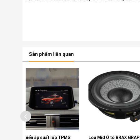
Sản phẩm liên quan
 lốp TPMS
Loa Mid Ô tô BRAX GRAPHIC
Loa Cánh Ô tô