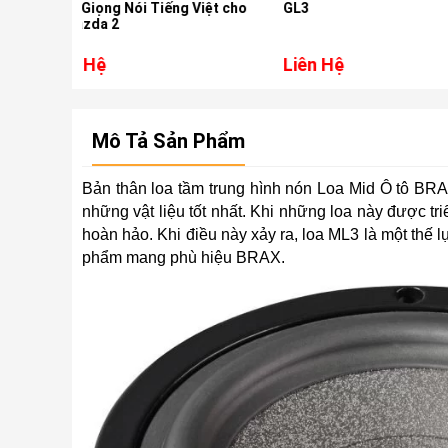
ếng Việt cho
GL3
Liên Hệ
Liên Hệ
Mô Tả Sản Phẩm
Bản thân loa tầm trung hình nón Loa Mid Ô tô BRA
những vật liệu tốt nhất. Khi những loa này được tr
hoàn hảo. Khi điều này xảy ra, loa ML3 là một th
phẩm mang phù hiệu BRAX.