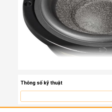
Thông số kỹ thuật
Thiết kế báo hiệu chất lượng cao; các thành phần c
nhôm có hình dạng khí động học đảm bảo thông gió