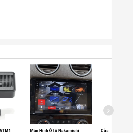
Ô tô Nakamichi
Cửa Hít Ô tô Cho Xe BMW 320
Cửa H