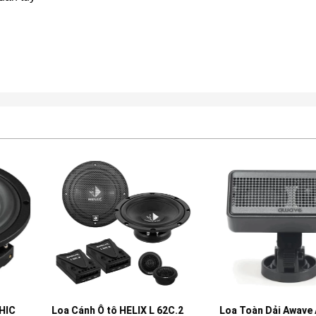
 HELIX L 62C.2
Loa Toàn Dải Awave ATM1
Màn Hình 