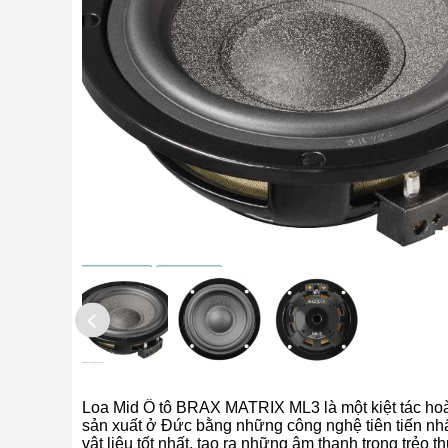
Loa Mid Ô tô BRAX MATRIX ML3 là một kiệt tác h
sản xuất ở Đức bằng những công nghệ tiên tiến nh
vật liệu tốt nhất, tạo ra những âm thanh trong trẻo t