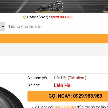
Hotline(24/7) :
0929.983.983
Giá niêm yết:
Liên Hệ
(Tiết kiệm )
Liên Hệ
Giá bán:
GỌI NGAY: 0929.983.983
Vui lòng gọi:
0929.983.983
để được hỗ trợ lắp đ