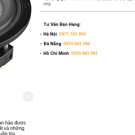
nhà.
Tư Vấn Bán Hàng:
Hà Nội
:
0971.163.999
Đà Nẵng
:
0974.063.386
Hồ Chí Minh
:
0929.983.983
oàn hảo được
ất và những
huần túy