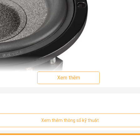
Xem thêm
Xem thêm thông số kỹ thuật
họn lọc “made in Germany” đảm bảo chức năng tốt nhất và khả n
 cuộn dây bằng giọng nói lý tưởng và viền cao su phản xạ thấ