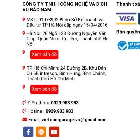
CÔNG TY TNHH CÔNG NGHỆ VÀ DỊCH
Thanh toán
VỤ BẮC NAM
MST: 0107399299 do Sở Kế hoạch và
Đầu tư TP Hà Nội cấp ngày 15/04/2016
Bản quyền
Hà Nội: 26 Ngõ 123 Đường Nguyễn Văn
Giáp, Quận Nam Từ Liêm, Thành phố Hà
Nội.
Xem bản đồ
TP Hồ Chí Minh: 24 Đường 2B, Khu Dân
Cư 6B intresco, Bình Hưng, Bình Chánh,
Thành Phố Hồ Chí Minh.
Xem bản đồ
Điện thoại:
0929.983.983
Hotline :
0929.983.983
Email:
vietnamgarage.vn@gmail.com