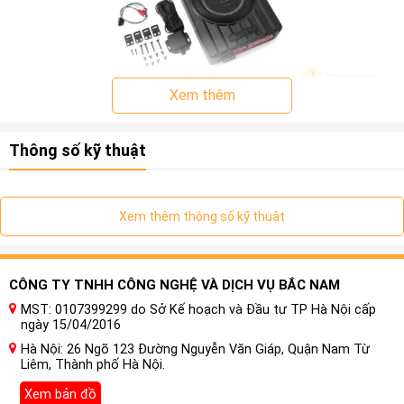
Xem thêm
Thế hệ thứ mười hai được đặt tên đơn giản là V12, và phần
đầu của
chữ “V”
cũng là cách đặt tên mà súng thép siêu
Thông số kỹ thuật
mỏng
Awave V12
đã sử dụng trong nhiều năm.
Nhìn từ bên
ngoài, tủ đúc chính xác bằng hợp kim nhôm, tông màu
chủ đạo màu đen được bổ sung thêm các chi tiết màu
Xem thêm thông số kỹ thuật
đỏ, các sọc nổi trên bảng điều khiển và logo
“awave”
được dập nổi , tông màu thiết kế cơ bản không thay
đổi chút nào, nhưng nó có thể có thể nói rằng các chi tiết đã
CÔNG TY TNHH CÔNG NGHỆ VÀ DỊCH VỤ BẮC NAM
trở nên ngắn gọn hơn.
MST: 0107399299 do Sở Kế hoạch và Đầu tư TP Hà Nội cấp
ngày 15/04/2016
Hà Nội: 26 Ngõ 123 Đường Nguyễn Văn Giáp, Quận Nam Từ
Liêm, Thành phố Hà Nội.
Xem bản đồ