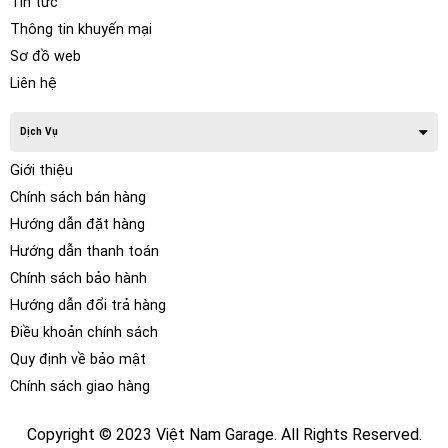
Tin tức
kháng thấp và công suất cao cũng như khả năng kiểm soát
Thông tin khuyến mại
tốt hơn của hành trình, lặn và áp suất âm thanh tần số thấp
của hình nón.
Sơ đồ web
Liên hệ
Dịch Vụ
Giới thiệu
Chính sách bán hàng
Hướng dẫn đặt hàng
Hướng dẫn thanh toán
Chính sách bảo hành
Hướng dẫn đổi trả hàng
Điều khoản chính sách
Quy định về bảo mật
Chính sách giao hàng
Copyright © 2023 Việt Nam Garage. All Rights Reserved.