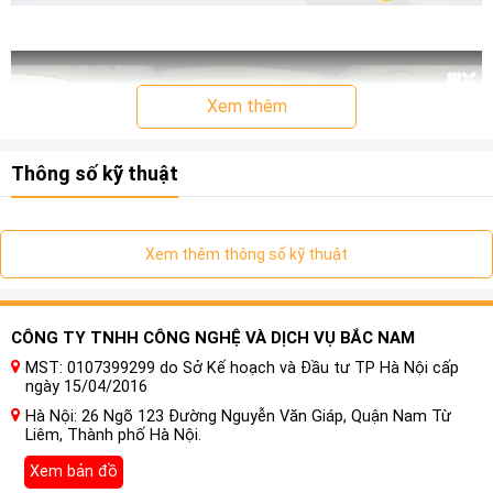
Xem thêm
Thông số kỹ thuật
Xem thêm thông số kỹ thuật
CÔNG TY TNHH CÔNG NGHỆ VÀ DỊCH VỤ BẮC NAM
MST: 0107399299 do Sở Kế hoạch và Đầu tư TP Hà Nội cấp
Đầu tiên, thiết bị không thể thiếu trong hệ thống âm thanh xe
ngày 15/04/2016
hơi hiện đại là màn hình DVD android. Ở một số dòng xe,
Hà Nội: 26 Ngõ 123 Đường Nguyễn Văn Giáp, Quận Nam Từ
đặc biệt là các dòng xe cũ, màn hình theo xe không đảo bảo
Liêm, Thành phố Hà Nội.
chất lượng âm thanh toàn vẹn khi pháp một video, bản nhạc
Xem bản đồ
hoặc tin tức,…