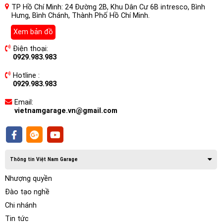
TP Hồ Chí Minh: 24 Đường 2B, Khu Dân Cư 6B intresco, Bình
Hưng, Bình Chánh, Thành Phố Hồ Chí Minh.
Xem bản đồ
Điện thoại:
0929.983.983
Hotline :
0929.983.983
Email:
vietnamgarage.vn@gmail.com
Thông tin Việt Nam Garage
Hơn nữa, màn hình Zin của xe cũng không thể hỗ trợ người
lái trong việc sử dụng các tính năng thông minh của phụ
Nhượng quyền
kiện ô tô. Ví dụ như camera 360, camera hành trình, cảm
Đào tạo nghề
biến áp suất lốp… Là những thiết bị hỗ trợ lái xe an toàn. Do
Chi nhánh
đó, việc thay thế màn Zin của xe bằng một chiếc Màn Hình
Ô tô Nakamichi Nam5730 Âm Thanh Hires, DSD, DTS cho
Tin tức