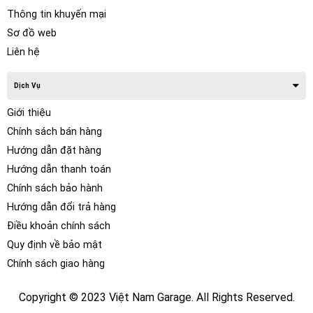
xe Nissan Qashqai có hệ thống âm thanh hay là hoàn toàn
Thông tin khuyến mại
cần thiết để cải thiện hệ thống âm thanh trên xe hơi và lái xe
Sơ đồ web
an toàn hơn.
Liên hệ
Dịch Vụ
Giới thiệu
Chính sách bán hàng
Hướng dẫn đặt hàng
Hướng dẫn thanh toán
Chính sách bảo hành
Hướng dẫn đổi trả hàng
Điều khoản chính sách
Quy định về bảo mật
Chính sách giao hàng
Màn hình loại điện dung 9 – 10 inch động lớn
Copyright © 2023 Việt Nam Garage. All Rights Reserved.
Màn hình lớn 9 inch mang đến trải nghiệm xem bao quát