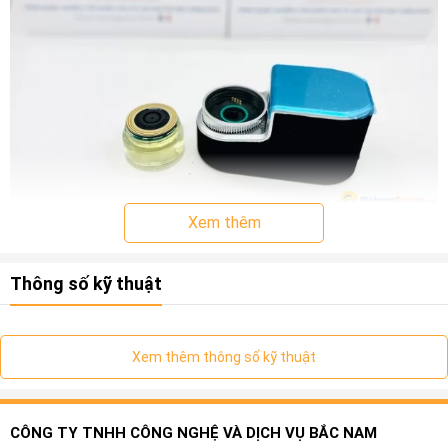
Xem thêm
Làm cho bầu không khí trong xe luôn sạch sẽ, không có mùi
mốc và vi khuẩn cũng như các hạt bụi mịn. Cùng với hệ
Thông số kỹ thuật
thống khuếch tán nước hoa đi theo các giàn lạnh ở các cửa
gió điều hòa, làm cho hương thơm mát lạnh dễ chịu.
Xem thêm thông số kỹ thuật
CÔNG TY TNHH CÔNG NGHỆ VÀ DỊCH VỤ BẮC NAM