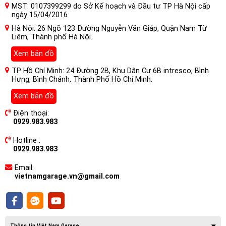
MST: 0107399299 do Sở Kế hoạch và Đầu tư TP Hà Nội cấp
ngày 15/04/2016
Hà Nội: 26 Ngõ 123 Đường Nguyễn Văn Giáp, Quận Nam Từ
Liêm, Thành phố Hà Nội.
Xem bản đồ
TP Hồ Chí Minh: 24 Đường 2B, Khu Dân Cư 6B intresco, Bình
Hưng, Bình Chánh, Thành Phố Hồ Chí Minh.
Xem bản đồ
Hệ thống tạo mùi nước hoa và ion âm không khí cho xe ô
Điện thoại:
tô
0929.983.983
Một ion là một hạt, nguyên tử hay phân tử với một lần sạc
Hotline :
điện lưới. Điện tích của electron được coi là âm theo quy
0929.983.983
ước. Điện tích âm của một ion bằng và trái dấu với (các)
Email:
proton mang điện được coi là dương theo quy ước.
vietnamgarage.vn@gmail.com
Thông tin Việt Nam Garage