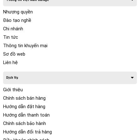
Nhượng quyền
Đào tạo nghề
Chi nhánh
Tin tức
Thông tin khuyến mại
Sơ đồ web
Liên hệ
Dịch Vụ
Các hạt trong không khí trở nên tích điện khi chúng hút các
ion tích điện từ thiết bị ion hóa bằng lực hút tĩnh điện. Sau
Giới thiệu
đó, các hạt lần lượt bị hút vào bất kỳ dây dẫn được nối đất
Chính sách bán hàng
(nối đất) nào gần đó, hoặc các tấm có chủ ý trong máy lọc
Hướng dẫn đặt hàng
không khí , hoặc đơn giản là các bức tường và trần nhà gần
Hướng dẫn thanh toán
nhất.
Chính sách bảo hành
Hướng dẫn đổi trả hàng