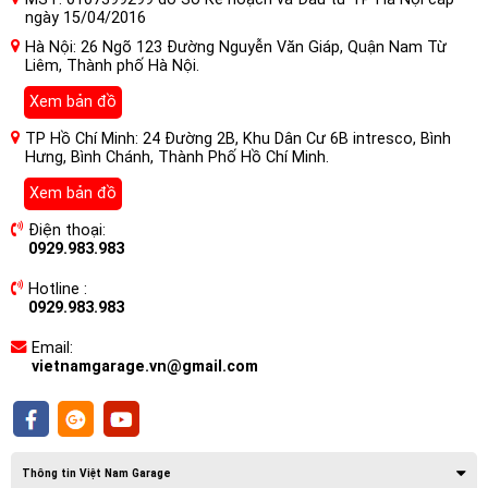
ngày 15/04/2016
Hà Nội: 26 Ngõ 123 Đường Nguyễn Văn Giáp, Quận Nam Từ
Liêm, Thành phố Hà Nội.
Xem bản đồ
TP Hồ Chí Minh: 24 Đường 2B, Khu Dân Cư 6B intresco, Bình
Hưng, Bình Chánh, Thành Phố Hồ Chí Minh.
Có nên gắn Màn Hình Ô tô Nakamichi
Nam5730 Âm Thanh Hires, DSD, DTS
Xem bản đồ
cho xe Peugeot 2008 hay không?
Điện thoại:
0929.983.983
Màn Hình Ô tô Nakamichi Nam5730 hiện được xem là một
trong những trang bị cơ bản của xe đời mới. Tuy nhiên với
Hotline :
0929.983.983
nhiều dòng xe giá rẻ hay phiên bản tiêu chuẩn, vì để tối ưu
giá thành nên nhà sản xuất thường tiết giảm chi phí đầu tư
Email:
cho hệ thống giải trí.
vietnamgarage.vn@gmail.com
Thông tin Việt Nam Garage