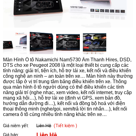
Màn Hình Ô tô Nakamichi Nam5730 Âm Thanh Hires, DSD,
DTS cho xe Peugeot 2008 là một loại thiết bị cung cấp các
tính năng: giải trí, tiện ích, hỗ trợ lái xe, kết nối và điều khiển
công nghệ an ninh – an toàn trên xe… Màn hình này thường
được lắp ở vị trí trung tâm bảng điều khiển trên xe. Thông
qua màn hình ô tô người dùng có thể điều khiển các tính
năng giải trí (nghe nhạc, xem video, kết nối internet, truy cập
mạng xã hội…), hỗ trợ lái xe (định vị GPS, xem bản đồ,
hướng dẫn đường đi…), kết nối và đồng bộ hoá với điện
thoại thông minh (nghe/gọi, xem/trả lời tin nhắn…), kết nối
camera ô tô cùng nhiều tính năng khác trên xe…
Giá niêm yết:
Liên Hệ
(Tiết kiệm )
Liên Hệ
Giá bán: