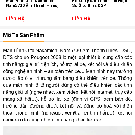
Màn Hình Ô tô Nakamichi
Bộ Xử Lý Âm Thanh Tín Hiệu
Nam5730 Âm Thanh Hires,
Số Ô tô Brax DSP
DSD, DTS cho xe Toyota
Fortuner
Liên Hệ
Liên Hệ
Mô Tả Sản Phẩm
Màn Hình Ô tô Nakamichi Nam5730 Âm Thanh Hires, DSD,
DTS cho xe Peugeot 2008 là một loại thiết bị cung cấp các
tính năng: giải trí, tiện ích, hỗ trợ lái xe, kết nối và điều khiển
công nghệ an ninh – an toàn trên xe… Màn hình này thường
được lắp ở vị trí trung tâm bảng điều khiển trên xe. Thông
qua màn hình ô tô người dùng có thể điều khiển các tính
năng giải trí (nghe nhạc, xem video, kết nối internet, truy cập
mạng xã hội…), hỗ trợ lái xe (định vị GPS, xem bản đồ,
hướng dẫn đường đi…), kết nối và đồng bộ hoá với điện
thoại thông minh (nghe/gọi, xem/trả lời tin nhắn…), kết nối
camera ô tô cùng nhiều tính năng khác trên xe…