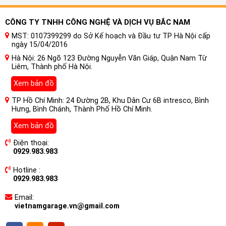
CÔNG TY TNHH CÔNG NGHỆ VÀ DỊCH VỤ BẮC NAM
MST: 0107399299 do Sở Kế hoạch và Đầu tư TP Hà Nội cấp
ngày 15/04/2016
Hà Nội: 26 Ngõ 123 Đường Nguyễn Văn Giáp, Quận Nam Từ
Hầu hết các loại màn hình Nakamichi hiện nay sử dụng hệ
Liêm, Thành phố Hà Nội.
điều hành Android – hệ điều hành phổ biến nhất thế giới,
Xem bản đồ
thiết kế giao diện thông minh, mượt mà, thân thiện với
người dùng, kho ứng dụng khổng lồ hỗ trợ quá trình tham
TP Hồ Chí Minh: 24 Đường 2B, Khu Dân Cư 6B intresco, Bình
gia giao thông và các nhu cầu giải trí khác.
Hưng, Bình Chánh, Thành Phố Hồ Chí Minh.
Công dụng nổi bật của Màn Hình Ô
Xem bản đồ
tô Nakamichi Nam5730 Âm Thanh
Điện thoại:
Hires, DSD, DTS cho xe Toyota
0929.983.983
Corolla Altis
Hotline :
Kết nối internet
0929.983.983
Trong thời buổi hiện nay, wifi, 4G, 5G phủ sóng mọi nơi mọi
Email:
lúc. Với màn hình ô tô Nakamichi, điều này trở nên dễ dàng
vietnamgarage.vn@gmail.com
hơn bao giờ hết. Chỉ cần vài thao tác chạm, mọi thứ sẽ hiển