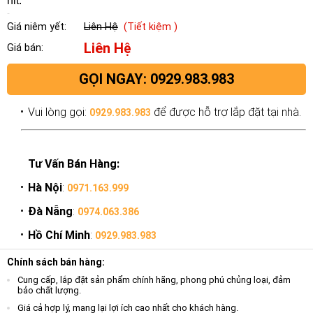
nit.
Giá niêm yết:
Liên Hệ
(Tiết kiệm )
Liên Hệ
Giá bán:
GỌI NGAY: 0929.983.983
Vui lòng gọi:
để được hỗ trợ lắp đặt tại nhà.
0929.983.983
Tư Vấn Bán Hàng:
Hà Nội
:
0971.163.999
Đà Nẵng
:
0974.063.386
Hồ Chí Minh
:
0929.983.983
Chính sách bán hàng:
Cung cấp, lắp đặt sản phẩm chính hãng, phong phú chủng loại, đảm
bảo chất lượng.
Giá cả hợp lý, mang lại lợi ích cao nhất cho khách hàng.