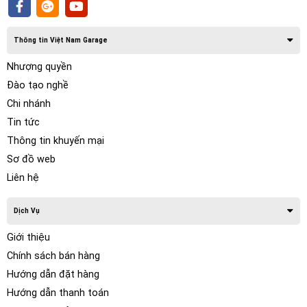
diện trước mặt. Màn hình kết nối internet đầy đủ như một
chiếc máy tính bảng giúp làm mọi việc dễ dàng. Đồng thời,
khi ngồi ngay trên xe, bạn cũng có thể chia sẻ wifi một cách
Thông tin Việt Nam Garage
nhanh chóng và thuận tiện.
Nhượng quyền
Đào tạo nghề
Chi nhánh
Tin tức
Thông tin khuyến mại
Sơ đồ web
Liên hệ
Dịch Vụ
Giới thiệu
Chính sách bán hàng
Cả thế giới bỗng chốc thu bé lại vừa bằng … cái màn
Hướng dẫn đặt hàng
hình
Hướng dẫn thanh toán