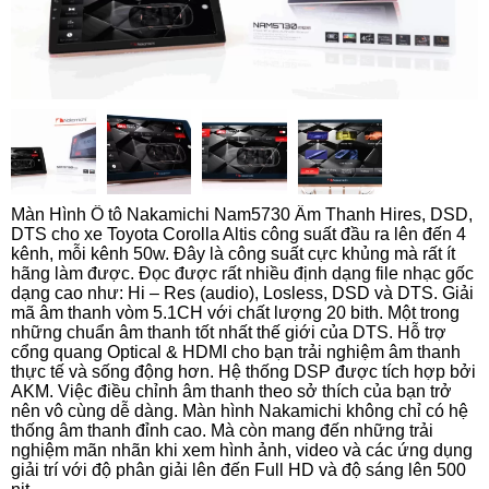
Màn Hình Ô tô Nakamichi Nam5730 Âm Thanh Hires, DSD,
DTS cho xe Toyota Corolla Altis công suất đầu ra lên đến 4
kênh, mỗi kênh 50w. Đây là công suất cực khủng mà rất ít
hãng làm được. Đọc được rất nhiều định dạng file nhạc gốc
dạng cao như: Hi – Res (audio), Losless, DSD và DTS. Giải
mã âm thanh vòm 5.1CH với chất lượng 20 bith. Một trong
những chuẩn âm thanh tốt nhất thế giới của DTS. Hỗ trợ
cổng quang Optical & HDMI cho bạn trải nghiệm âm thanh
thực tế và sống động hơn. Hệ thống DSP được tích hợp bởi
AKM. Việc điều chỉnh âm thanh theo sở thích của bạn trở
nên vô cùng dễ dàng. Màn hình Nakamichi không chỉ có hệ
thống âm thanh đỉnh cao. Mà còn mang đến những trải
nghiệm mãn nhãn khi xem hình ảnh, video và các ứng dụng
giải trí với độ phân giải lên đến Full HD và độ sáng lên 500