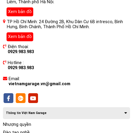
Liêm, Thành phố Hà Nội.
Màn Hình Ô tô Nakamichi Nam5730
Xem bản đồ
Âm Thanh Hires, DSD, DTS cho xe
Chevrolet Captiva là gì?
TP Hồ Chí Minh: 24 Đường 2B, Khu Dân Cư 6B intresco, Bình
Hưng, Bình Chánh, Thành Phố Hồ Chí Minh.
Màn hình ô tô
là một loại thiết bị cung cấp các tính năng:
Xem bản đồ
giải trí, tiện ích, hỗ trợ lái xe, kết nối và điều khiển công nghệ
Điện thoại:
an ninh – an toàn trên xe… Màn hình này thường được lắp
0929.983.983
ở vị trí trung tâm bảng điều khiển trên xe.
Hotline :
0929.983.983
Email:
vietnamgarage.vn@gmail.com
Thông tin Việt Nam Garage
Nhượng quyền
Đào tạo nghề