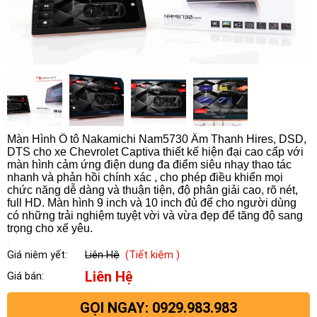
Màn Hình Ô tô Nakamichi Nam5730 Âm Thanh Hires, DSD,
DTS cho xe Chevrolet Captiva thiết kế hiện đại cao cấp với
màn hình cảm ứng điện dung đa điểm siêu nhạy thao tác
nhanh và phản hồi chính xác , cho phép điều khiển mọi
chức năng dễ dàng và thuận tiện, độ phân giải cao, rõ nét,
full HD. Màn hình 9 inch và 10 inch đủ để cho người dùng
có những trải nghiệm tuyệt vời và vừa đẹp để tăng độ sang
trọng cho xế yêu.
Giá niêm yết:
Liên Hệ
(Tiết kiệm )
Liên Hệ
Giá bán:
GỌI NGAY: 0929.983.983