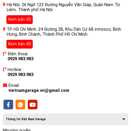
Hà Nội: 26 Ngõ 123 Đường Nguyễn Văn Giáp, Quận Nam Từ
Liêm, Thành phố Hà Nội.
Xem bản đồ
TP Hồ Chí Minh: 24 Đường 2B, Khu Dân Cư 6B intresco, Bình
Hưng, Bình Chánh, Thành Phố Hồ Chí Minh.
Xem bản đồ
Điện thoại:
0929.983.983
Chất liệu sản phẩm
PPF Z&O
cao cấp nhập khẩu là màng
Hotline :
polyurethane, Chứa polymer chống tia cực tím, chống ố vàng,
0929.983.983
siêu dẻo dai, chống mài mòn, không ố vàng, dễ bám vào khăn,
chống va chạm, có thể cách ly bề mặt sơn xe với không khí
Email:
vietnamgarage.vn@gmail.com
sau khi lắp đặt, chống mưa axit, chống oxy hóa , chống trầy
xước, bảo vệ sơn xe lâu dài.
Thông số phim PPF Z&O Z80 Pro USA
Thông tin Việt Nam Garage
1.
Sử dụng màng nhựa TPU hoặc PVC polyme cao cấp
2.
Siêu tự động sửa chữa
Nhượng quyền