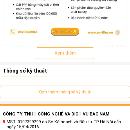
Z&O là thương hiệu phim PPF bảo vệ sơn Ô tô
nổi tiếng
Xem thêm
tại Hoa Kỳ
thuộc sở hữu của Dakos, sản phẩm được nhập
khẩu từ Mỹ. Các sản phẩm của hãng đã trải qua 6 lần lặp lại
dựa trên vật liệu TPU và công nghệ phủ, các công nghệ cốt
Thông số kỹ thuật
lõi “lớp phủ nano ngang ZO-AIR” và “công nghệ phủ cách
nhiệt và chống ăn mòn phản xạ nhiệt mặt trời ZCS” có thể
giải quyết hiệu quả các vấn đề ố vàng và rỉ sét. và các vấn đề
Xem thêm thông số kỹ thuật
khác, có kỹ thuật ở trình độ quốc tế hàng đầu.
CÔNG TY TNHH CÔNG NGHỆ VÀ DỊCH VỤ BẮC NAM
MST: 0107399299 do Sở Kế hoạch và Đầu tư TP Hà Nội cấp
ngày 15/04/2016