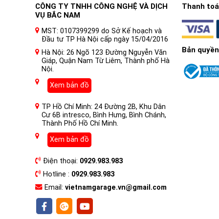
CÔNG TY TNHH CÔNG NGHỆ VÀ DỊCH
Thanh toán
VỤ BẮC NAM
MST: 0107399299 do Sở Kế hoạch và
Đầu tư TP Hà Nội cấp ngày 15/04/2016
Bản quyền
Lắp đặt Camera 360 Owin Plus sẽ cung cấp cho bạn một c
Hà Nội: 26 Ngõ 123 Đường Nguyễn Văn
Giáp, Quận Nam Từ Liêm, Thành phố Hà
bạn quan sát toàn cảnh xung quanh xe của mình. Hãy tư
Nội.
gì là đáng sợ.
Xem bản đồ
TP Hồ Chí Minh: 24 Đường 2B, Khu Dân
Cư 6B intresco, Bình Hưng, Bình Chánh,
Thành Phố Hồ Chí Minh.
Xem bản đồ
Điện thoại:
0929.983.983
Hotline :
0929.983.983
Email:
vietnamgarage.vn@gmail.com