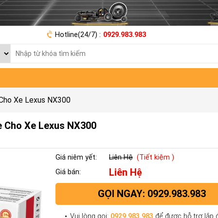
Hotline(24/7) :
0929.983.983
 Cho Xe Lexus NX300
e Cho Xe Lexus NX300
Giá niêm yết:
Liên Hệ
(Tiết kiệm )
Liên Hệ
Giá bán:
GỌI NGAY: 0929.983.983
Vui lòng gọi:
0929.983.983
để được hỗ trợ lắp đ