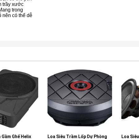
m trầy xước
 Mang trong
ỗ nên có thể dễ
 Ghế Helix
Loa Siêu Trầm Lốp Dự Phòng
Loa Siêu Trầ