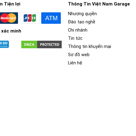
 Tiện lợi
Thông Tin Việt Nam Garage
Nhượng quyền
Đào tạo nghề
Chi nhánh
 xác minh
ái nhìn toàn cảnh về chiếc xe của bạn. Với 4 camera được đặt ở vị t
ởng tượng bạn sẽ dễ dàng hơn khi đậu xe giữa một nơi đông đúc. Cố
Tin tức
Thông tin khuyến mại
Sơ đồ web
Liên hệ