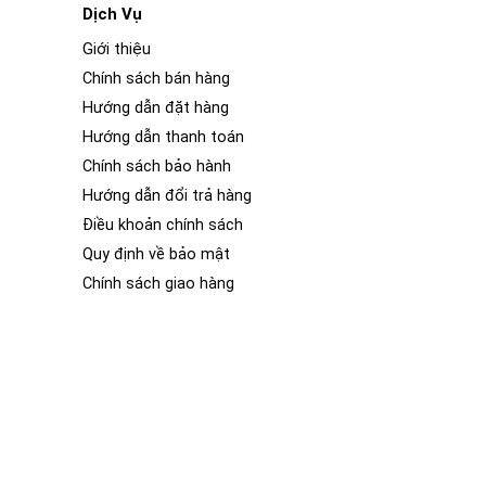
Dịch Vụ
Giới thiệu
Chính sách bán hàng
Hướng dẫn đặt hàng
rí phù hợp hoạt động với phần mềm tinh vi để cho phép
 gắng chen vào chỗ đậu xe song song đó sẽ không có vẻ
Hướng dẫn thanh toán
Chính sách bảo hành
Hướng dẫn đổi trả hàng
Điều khoản chính sách
Quy định về bảo mật
Chính sách giao hàng