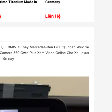
 Titanium Made In
Germany
Morel IP
Vinfast
Liên Hệ
Liên Hệ
Audi Q5, BMW X3 hay Mercedes-Ben GLC tại phân khúc xe
ày. Camera 360 Owin Plus Xem Video Online Cho Xe Lexus
 hiện nay