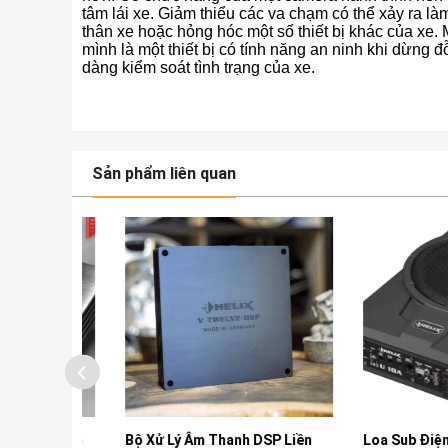
tâm lái xe. Giảm thiểu các va chạm có thể xảy ra là
thân xe hoặc hỏng hóc một số thiết bị khác của xe.
mình là một thiết bị có tính năng an ninh khi dừng đ
dàng kiểm soát tình trạng của xe.
Sản phẩm liên quan
u Số Cho
Bộ Xử Lý Âm Thanh DSP Liền
Loa Sub Điện Gầm