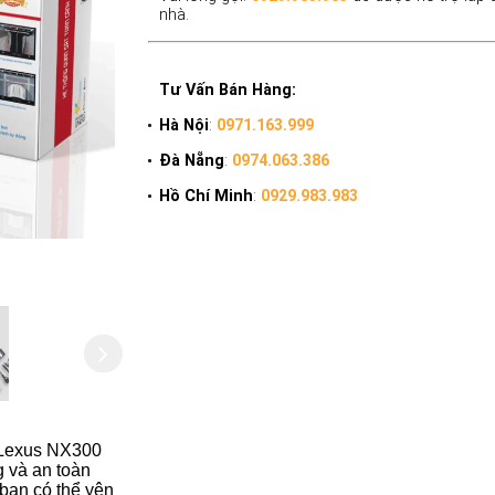
nhà.
Tư Vấn Bán Hàng:
Hà Nội
:
0971.163.999
Đà Nẵng
:
0974.063.386
Hồ Chí Minh
:
0929.983.983
 Lexus NX300
g và an toàn
bạn có thể yên