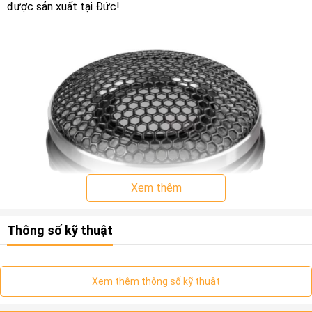
được sản xuất tại Đức!
Xem thêm
Thông số kỹ thuật
Xem thêm thông số kỹ thuật
Tái tạo âm bổng tuyệt vời
Loa Tweeter BRAX GRAPHIC GL1 MK2 cao cấp 25 mm / 1″