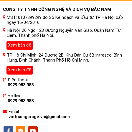
được trang bị vòm nhôm gốm sáng tạo. Vật liệu phức tạp của
CÔNG TY TNHH CÔNG NGHỆ VÀ DỊCH VỤ BẮC NAM
nó đòi hỏi một quy trình sản xuất phức tạp, trong đó ngọn lửa
MST: 0107399299 do Sở Kế hoạch và Đầu tư TP Hà Nội cấp
plasma làm tan chảy bột gốm trên bề mặt đế nhôm. Kết quả
ngày 15/04/2016
là là vòm loa tweeter kết hợp độ ổn định vượt trội với khối
Hà Nội: 26 Ngõ 123 Đường Nguyễn Văn Giáp, Quận Nam Từ
lượng chuyển động thấp và khả năng giảm chấn bên trong
Liêm, Thành phố Hà Nội.
cao – được chế tạo hoàn hảo để tái tạo âm bổng tuyệt vời
Xem bản đồ
và không bị nén. Âm lượng khớp nối giảm chấn bằng len
Merino tích hợp giúp giảm tần số cộng hưởng và do đó cho
TP Hồ Chí Minh: 24 Đường 2B, Khu Dân Cư 6B intresco, Bình
phép tần số phân tần thấp hơn.
Hưng, Bình Chánh, Thành Phố Hồ Chí Minh.
Xem bản đồ
Điện thoại:
0929.983.983
Hotline :
0929.983.983
Email:
vietnamgarage.vn@gmail.com