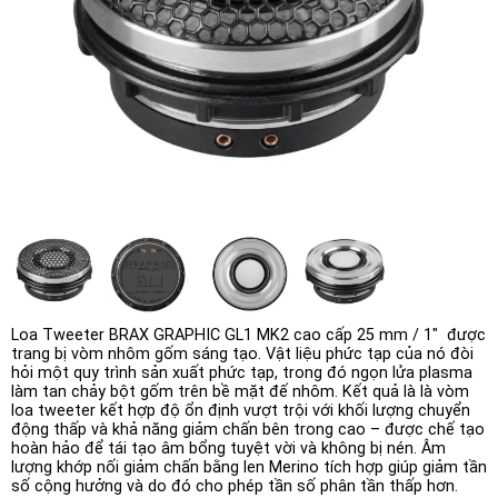
Loa Tweeter BRAX GRAPHIC GL1 MK2 cao cấp 25 mm / 1" được
trang bị vòm nhôm gốm sáng tạo. Vật liệu phức tạp của nó đòi
hỏi một quy trình sản xuất phức tạp, trong đó ngọn lửa plasma
làm tan chảy bột gốm trên bề mặt đế nhôm. Kết quả là là vòm
loa tweeter kết hợp độ ổn định vượt trội với khối lượng chuyển
động thấp và khả năng giảm chấn bên trong cao – được chế tạo
hoàn hảo để tái tạo âm bổng tuyệt vời và không bị nén. Âm
lượng khớp nối giảm chấn bằng len Merino tích hợp giúp giảm tần
số cộng hưởng và do đó cho phép tần số phân tần thấp hơn.