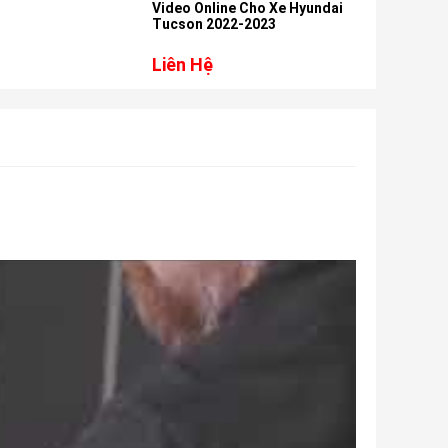
Video Online Cho Xe Hyundai
Video On
Tucson 2022-2023
Camry 20
Liên Hệ
Liên Hệ