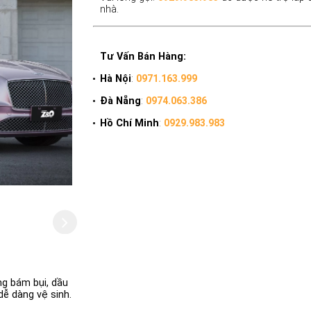
nhà.
Tư Vấn Bán Hàng:
Hà Nội
:
0971.163.999
Đà Nẵng
:
0974.063.386
Hồ Chí Minh
:
0929.983.983
g bám bụi, dầu
dễ dàng vệ sinh.