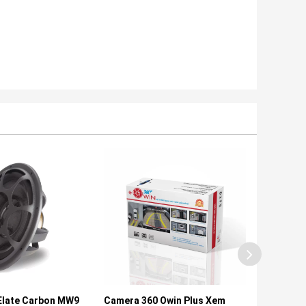
late Carbon MW9
Camera 360 Owin Plus Xem
Camera 3