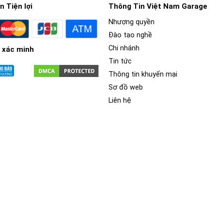
 Tiện lợi
Thông Tin Việt Nam Garage
Nhượng quyền
o vệ sơn xe ô tô khỏi các vết trầy xước, va đập, tác động từ môi 
Đào tạo nghề
 Z&O cho xe Hyundai Santafe Hybrid
có nghĩa là bạn sẽ sử dụng 
Chi nhánh
 xác minh
ng bên ngoài.
Tin tức
Thông tin khuyến mại
Sơ đồ web
Liên hệ