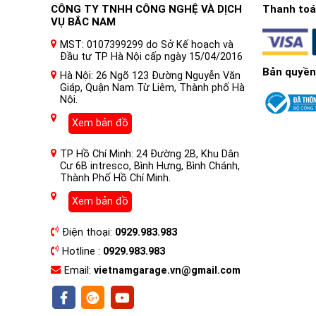
CÔNG TY TNHH CÔNG NGHỆ VÀ DỊCH
Thanh toán
VỤ BẮC NAM
Phim PPF (Paint Protection Film)
là một loại phim bả
MST: 0107399299 do Sở Kế hoạch và
phim PPF
nổi tiếng và chất lượng. Vì vậy,
dán phim PPF
Đầu tư TP Hà Nội cấp ngày 15/04/2016
Bản quyền
mặt sơn của xe Hyundai Santafe Hybrid khỏi các tác độ
Hà Nội: 26 Ngõ 123 Đường Nguyễn Văn
Giáp, Quận Nam Từ Liêm, Thành phố Hà
Nội.
Xem bản đồ
TP Hồ Chí Minh: 24 Đường 2B, Khu Dân
Cư 6B intresco, Bình Hưng, Bình Chánh,
Thành Phố Hồ Chí Minh.
Xem bản đồ
Điện thoại:
0929.983.983
Hotline :
0929.983.983
Email:
vietnamgarage.vn@gmail.com