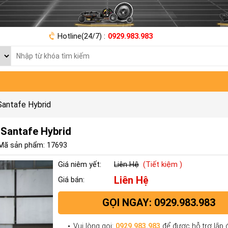
Hotline(24/7) :
0929.983.983
Santafe Hybrid
 Santafe Hybrid
Mã sản phẩm: 17693
Giá niêm yết:
Liên Hệ
(Tiết kiệm )
Liên Hệ
Giá bán:
GỌI NGAY: 0929.983.983
Vui lòng gọi:
0929.983.983
để được hỗ trợ lắp đ