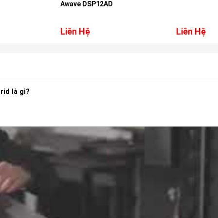
Awave DSP12AD
Liên Hệ
Liên Hệ
id là gì?