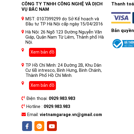
CÔNG TY TNHH CÔNG NGHỆ VÀ DỊCH
Thanh toán
VỤ BẮC NAM
MST: 0107399299 do Sở Kế hoạch và
Đầu tư TP Hà Nội cấp ngày 15/04/2016
Bản quyền
Hà Nội: 26 Ngõ 123 Đường Nguyễn Văn
Giáp, Quận Nam Từ Liêm, Thành phố Hà
Nội.
I. Nội thất xe ô tô là gì ?
Xem bản đồ
Nội thất ô tô là phần bên trong của chiếc xe, bao gồm
thống giải trí, đèn chiếu sáng, tay lái, các hộp để đồ, cá
TP Hồ Chí Minh: 24 Đường 2B, Khu Dân
Cư 6B intresco, Bình Hưng, Bình Chánh,
Nội thất ô tô được thiết kế để cung cấp sự thoải mái v
Thành Phố Hồ Chí Minh.
ngồi 1 chiếc xe có trị giá khoảng 500 triệu và ngồi 1 ch
thất ô tô thường được sản xuất với nhiều loại vật liệu 
Xem bản đồ
Dán PPF nội thất ô tô là gì?
Điện thoại:
0929.983.983
Dán PPF nội thất ô tô là dán các miếng phim PPF lên cá
Hotline :
0929.983.983
được cấu tạo chủ yếu từ polyurethane và urethane, chín
Email:
vietnamgarage.vn@gmail.com
Phim PPF Z&O có độ bền cao, khả năng chống xước ưu v
không chỉ giữ gìn độ bóng và màu sắc nguyên bản mà cò