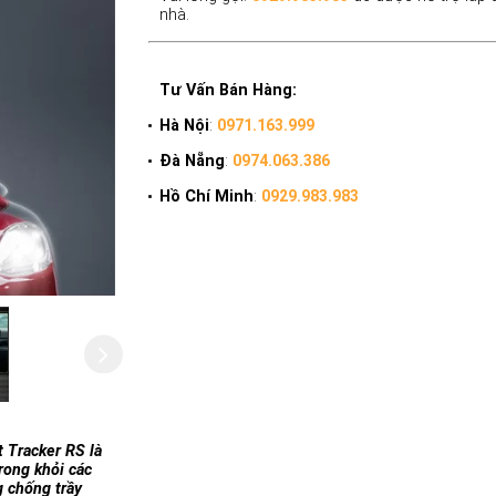
nhà.
Tư Vấn Bán Hàng:
Hà Nội
:
0971.163.999
Đà Nẵng
:
0974.063.386
Hồ Chí Minh
:
0929.983.983
 Tracker RS là
rong khỏi các
g chống trầy