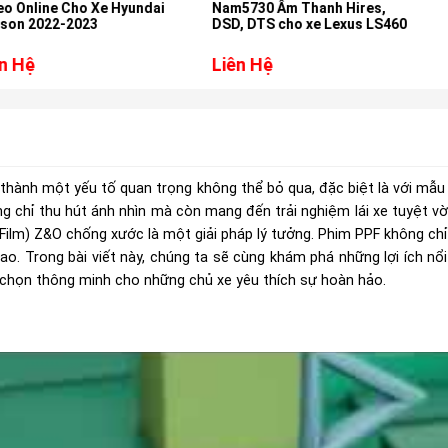
 Xe Hyundai
Nam5730 Âm Thanh Hires,
Everest 2023
3
DSD, DTS cho xe Lexus LS460
Liên Hệ
Liên Hệ
ở thành một yếu tố quan trọng không thể bỏ qua, đặc biệt là với mẫu x
 chỉ thu hút ánh nhìn mà còn mang đến trải nghiệm lái xe tuyệt vời
Film) Z&O chống xước là một giải pháp lý tưởng. Phim PPF không chỉ
o. Trong bài viết này, chúng ta sẽ cùng khám phá những lợi ích n
ựa chọn thông minh cho những chủ xe yêu thích sự hoàn hảo.