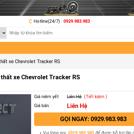
Hotline(24/7) :
0929.983.983
hất xe Chevrolet Tracker RS
thất xe Chevrolet Tracker RS
Giá niêm yết:
Liên Hệ
(Tiết kiệm )
Liên Hệ
Giá bán:
GỌI NGAY: 0929.983.983
Vui lòng gọi:
0929.983.983
để được hỗ trợ lắp đ