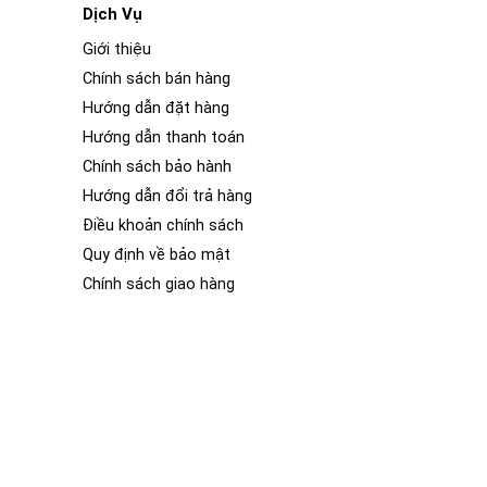
Dịch Vụ
Giới thiệu
Chính sách bán hàng
Hướng dẫn đặt hàng
Hướng dẫn thanh toán
Chính sách bảo hành
Hướng dẫn đổi trả hàng
điều khiển, hệ thống âm thanh, điều hòa không khí, hệ
Điều khoản chính sách
Quy định về bảo mật
 thẩm mỹ, sang trọng của 1 chiếc xe ô tô. Nếu bạn vào
khác biệt rõ rệt về nội thất của 2 chiếc xe ô tô đó. Nội
Chính sách giao hàng
ắc và hình dáng khác nhau.
ng bóng và tươi mới. Phim PPF (Paint Protection Film)
tiết nội thất của Colorado. Lớp phim trong suốt này
nội thất luôn mới và sáng bóng dù xe hoạt động ở bất