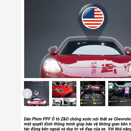
Dán Phim PPF Ô tô Z&O chống xước nội thất xe Chevrolet
một quyết định thông minh giúp bảo vệ không gian bên t
tác động bên ngoài và duy trì vẻ đẹp của xe. Với khả năn