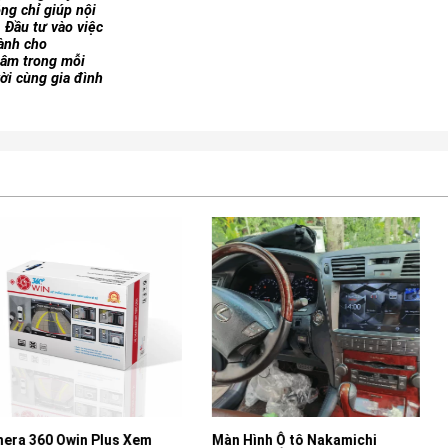
ng chỉ giúp nội
. Đầu tư vào việc
ành cho
tâm trong mỗi
ời cùng gia đình
 Plus Xem
Màn Hình Ô tô Nakamichi
Loa Siêu Trầ