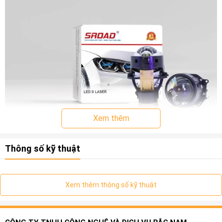
Xem thêm
Thông số kỹ thuật đèn Bi Laser Ô tô SROAD L7
Thông số kỹ thuật
Model sản phẩm: đèn Bi Laser Ô tô SROAD L7
Chùm thấp Công Suất: 47W
Chùm Tia cao & Chùm Laser Công Suất 66W
Điện áp: 9-16V
Xem thêm thông số kỹ thuật
Nhiệt Độ màu: 6000K
Nguồn sáng: Chùm thấp 9G Chip LED, chùm cao 1chip, Laser
12W
Hệ thống làm mát: AVC Turbo quạt Làm Mát + ống dẫn