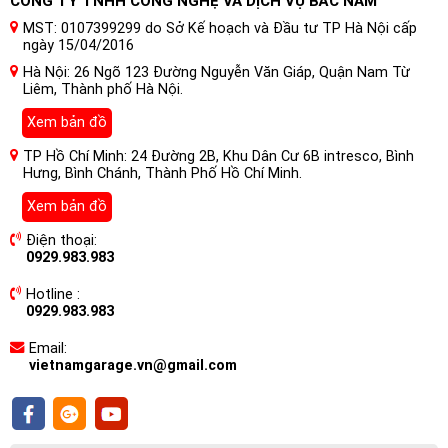
CÔNG TY TNHH CÔNG NGHỆ VÀ DỊCH VỤ BẮC NAM
nhiệt
MST: 0107399299 do Sở Kế hoạch và Đầu tư TP Hà Nội cấp
Phản xạ: Dual phản xạ
ngày 15/04/2016
Lắp: Hella lắp
Phù hợp: Thích ứng trước đèn pha & Không thích ứng trước
Hà Nội: 26 Ngõ 123 Đường Nguyễn Văn Giáp, Quận Nam Từ
đèn pha
Liêm, Thành phố Hà Nội.
Hoa văn nhẹ nhàng: LHD
Xem bản đồ
Tuổi thọ: 30000hrs
Bảo hành: 36 tháng
TP Hồ Chí Minh: 24 Đường 2B, Khu Dân Cư 6B intresco, Bình
Hưng, Bình Chánh, Thành Phố Hồ Chí Minh.
Xem bản đồ
Điện thoại:
0929.983.983
Hotline :
0929.983.983
Email:
vietnamgarage.vn@gmail.com