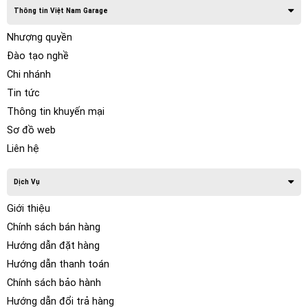
Thông tin Việt Nam Garage
Chức năng.
Mặc dù bản thân tia laze rất nguy hiểm, nhưng
tia laze thực tế chỉ đóng một vai trò nhỏ trong quá trình phát
Nhượng quyền
quang của
đèn pha laser ô tô
vì chúng thực sự phụ thuộc
Đào tạo nghề
nhiều hơn vào phốt pho để tạo ra ánh sáng.
Chi nhánh
Tin tức
Thông tin khuyến mại
Sơ đồ web
Liên hệ
Dịch Vụ
Giới thiệu
Chính sách bán hàng
Hướng dẫn đặt hàng
Hướng dẫn thanh toán
Chính sách bảo hành
Nhìn vào một cái gì đó giống như Đèn pha Laser được tìm
Hướng dẫn đổi trả hàng
thấy trong BMW I8 – có ba tia laser màu xanh chiếu qua các