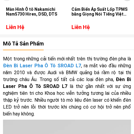
Màn Hình Ô tô Nakamichi
Cảm Biến Áp Suất Lốp TPMS
Nam5730 Hires, DSD, DTS
bằng Giọng Nói Tiếng Việt
cho xe Mazda CX5
Liên Hệ
Liên Hệ
Mô Tả Sản Phẩm
Một trong những cải tiến mới nhất trên thị trường đèn pha là
Đèn Bi Laser Pha Ô Tô SROAD L7
, ra mắt vào đầu những
năm 2010 và được Audi và BMW quảng bá rầm rộ tại thị
trường châu Âu. Trong số tất cả các loại đèn pha,
Đèn Bi
Laser Pha Ô Tô SROAD L7
là thứ gần nhất với sự ứng
nghiệm tiên tri cho Khoa học viễn tưởng tương lai của nhiều
thập kỷ trước. Nhiều người tò mò liệu đèn laser có khiến đèn
LED trở nên lỗi thời trước khi chúng có cơ hội trở nên phổ
biến hay không.