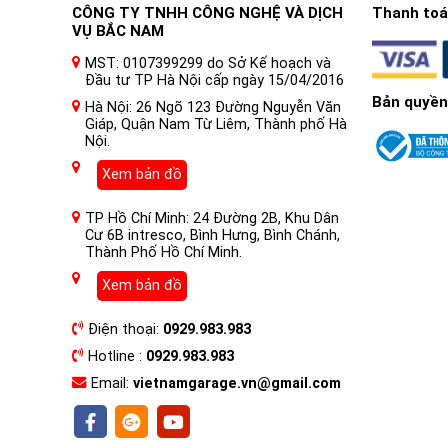
CÔNG TY TNHH CÔNG NGHỆ VÀ DỊCH
Thanh toán
VỤ BẮC NAM
MST: 0107399299 do Sở Kế hoạch và
Đầu tư TP Hà Nội cấp ngày 15/04/2016
Bản quyền
Hà Nội: 26 Ngõ 123 Đường Nguyễn Văn
Giáp, Quận Nam Từ Liêm, Thành phố Hà
Nội.
Thông tin cơ bản đèn bi Led Pha Ô tô SROAD W
Xem bản đồ
Mô hình sản phẩm:
Đèn bi Led Ô tô SROAD W11
Công suất chùm tia thấp: 50w
TP Hồ Chí Minh: 24 Đường 2B, Khu Dân
Công suất chùm cao: 70W
Cư 6B intresco, Bình Hưng, Bình Chánh,
Điện áp: 9-16V
Thành Phố Hồ Chí Minh.
Giá trị Lux chùm tia thấp: 6480Lux
Giá trị Lux chùm sáng cao: 22700Lux
Xem bản đồ
Chip chùm tia thấp: chip led 6g
Chip chùm cao: chip dẫn 1g
Làm mát: Quạt làm mát
Điện thoại:
0929.983.983
Tuổi thọ: 30000 giờ
Bảo hành: 3 năm
Hotline :
0929.983.983
Email:
vietnamgarage.vn@gmail.com