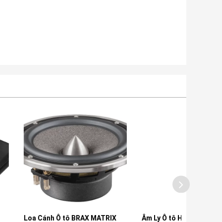
 tô BRAX MATRIX
Âm Ly Ô tô HELIX M FOUR
Bộ Xử 