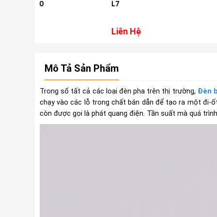
L7
LDVS cho xe Vi
Liên Hệ
Liên Hệ
Mô Tả Sản Phẩm
Trong số tất cả các loại đèn pha trên thị trường,
Đèn b
chạy vào các lỗ trong chất bán dẫn để tạo ra một đi-ốt
còn được gọi là phát quang điện. Tần suất mà quá trình 