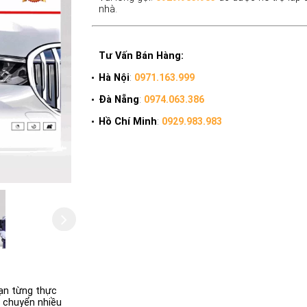
nhà.
Tư Vấn Bán Hàng:
Hà Nội
:
0971.163.999
Đà Nẵng
:
0974.063.386
Hồ Chí Minh
:
0929.983.983
ạn từng thực
i chuyển nhiều