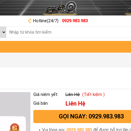
Hotline(24/7) :
0929.983.983
Giá niêm yết:
Liên Hệ
(Tiết kiệm )
Liên Hệ
Giá bán:
GỌI NGAY: 0929.983.983
Vui lòng gọi:
0929.983.983
để được hỗ trợ lắp đ