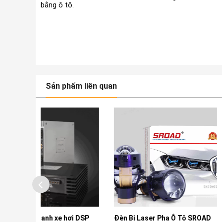
bằng ô tô.
Sản phẩm liên quan
e hơi DSP
Đèn Bi Laser Pha Ô Tô SROAD
Camera 360 Owi