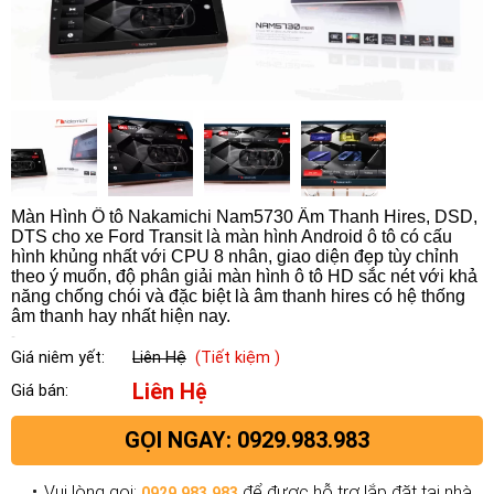
Màn Hình Ô tô Nakamichi Nam5730 Âm Thanh Hires, DSD,
DTS cho xe Ford Transit là màn hình Android ô tô có cấu
hình khủng nhất với CPU 8 nhân, giao diện đẹp tùy chỉnh
theo ý muốn, độ phân giải màn hình ô tô HD sắc nét với khả
năng chống chói và đặc biệt là âm thanh hires có hệ thống
âm thanh hay nhất hiện nay.
Giá niêm yết:
Liên Hệ
(Tiết kiệm )
Liên Hệ
Giá bán:
GỌI NGAY: 0929.983.983
Vui lòng gọi:
để được hỗ trợ lắp đặt tại nhà.
0929.983.983