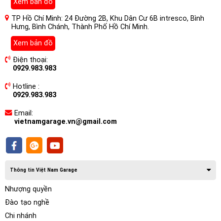
Xem bản đồ
Màn hình có hệ thống âm thanh HAY NHẤT hiện nay
TP Hồ Chí Minh: 24 Đường 2B, Khu Dân Cư 6B intresco, Bình
Hưng, Bình Chánh, Thành Phố Hồ Chí Minh.
– Màn hình ô tô Nakamichi Nam5730 cho xe Ford Transit là
màn hình DVD android có hệ thống âm thanh hay nhất hiện
Xem bản đồ
nay.
Điện thoại:
0929.983.983
– Công suất đầu ra của màn hình Nakamichi Nam5730 lên
đến 4 kênh, mỗi kênh 50w. Đây là công suất cực khủng mà
Hotline :
rất ít hãng làm được.
0929.983.983
– Đọc được rất nhiều định dạng file nhạc gốc dạng cao như:
Email:
Hi – Res (audio), Losless, DSD và DTS.
vietnamgarage.vn@gmail.com
Thông tin Việt Nam Garage
Nhượng quyền
Đào tạo nghề
Chi nhánh