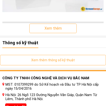
Xem thêm
Thông số kỹ thuật
Xem thêm thông số kỹ thuật
CÔNG TY TNHH CÔNG NGHỆ VÀ DỊCH VỤ BẮC NAM
MST: 0107399299 do Sở Kế hoạch và Đầu tư TP Hà Nội cấp
ngày 15/04/2016
Màn hình ô tô Nakamichi Nam5730
Hà Nội: 26 Ngõ 123 Đường Nguyễn Văn Giáp, Quận Nam Từ
Âm thanh Hires, DSD, DTS cho xe
Liêm, Thành phố Hà Nội.
Ford Transit có gì nổi bật?