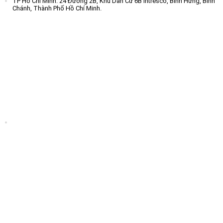
TP Hồ Chí Minh: 24 Đường 2B, Khu Dân Cư 6B intresco, Bình Hưng, Bình
Chánh, Thành Phố Hồ Chí Minh.