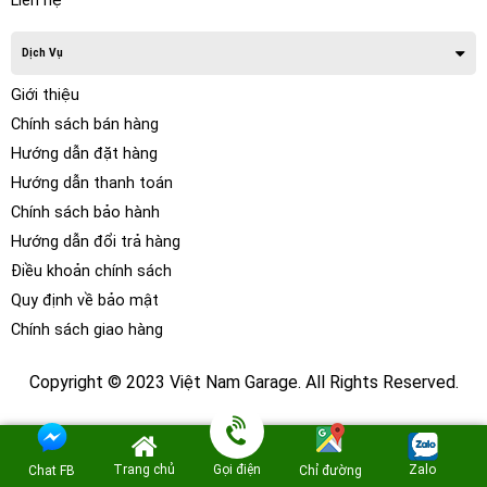
Liên hệ
Dịch Vụ
Giới thiệu
Chính sách bán hàng
Hướng dẫn đặt hàng
Hướng dẫn thanh toán
Chính sách bảo hành
Hướng dẫn đổi trả hàng
Điều khoản chính sách
Loa Cánh Ô tô Morel Hybrid Integra 62 là
Quy định về bảo mật
dòng loa 2way phân khúc cao cấp của hãng.
Chính sách giao hàng
Copyright © 2023 Việt Nam Garage. All Rights Reserved.
Trang chủ
Gọi điện
Zalo
Chat FB
Chỉ đường