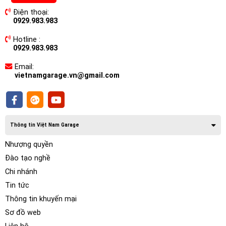
Điện thoại:
0929.983.983
Hotline :
0929.983.983
Email:
vietnamgarage.vn@gmail.com
Thông tin Việt Nam Garage
Nhượng quyền
Loa Morel Elate Carbon Pro 63A phiên bản kỹ niện 45
Đào tạo nghề
năm
Chi nhánh
Tin tức
Thông tin khuyến mại
Sơ đồ web