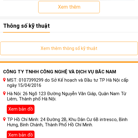
Xem thêm
Thông số kỹ thuật
Xem thêm thông số kỹ thuật
CÔNG TY TNHH CÔNG NGHỆ VÀ DỊCH VỤ BẮC NAM
MST: 0107399299 do Sở Kế hoạch và Đầu tư TP Hà Nội cấp
ngày 15/04/2016
Giờ đây, ở thế hệ thứ năm, các hệ thống Hybrid và Hybrid
Hà Nội: 26 Ngõ 123 Đường Nguyễn Văn Giáp, Quận Nam Từ
Integra mới mang đến trải nghiệm nghe tinh tế hơn, khiến bạn
Liêm, Thành phố Hà Nội.
say đắm với những cảm xúc chân thực khi nghe nhạc
Xem bản đồ
sống. Sự cân bằng tinh tế giữa độ phân giải, sức mạnh và hiệu
quả của chúng đã được tối ưu hóa hơn nữa để vượt quá
TP Hồ Chí Minh: 24 Đường 2B, Khu Dân Cư 6B intresco, Bình
Hưng, Bình Chánh, Thành Phố Hồ Chí Minh.
mong đợi bất kể bạn yêu thích thể loại nhạc nào.
Xem bản đồ