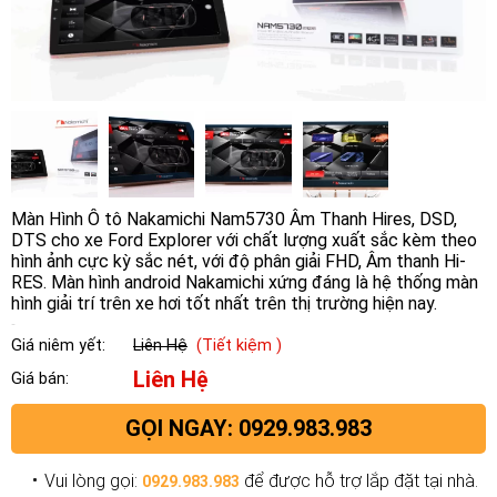
Màn
Hình Ô
tô
Nakamichi Nam5730
Âm
Thanh Hires, DSD,
DTS
cho
xe
Ford Explorer
với chất lượng xuất sắc kèm theo
hình ảnh cực kỳ sắc nét, với độ phân giải FHD, Âm thanh Hi-
RES. Màn hình android Nakamichi xứng đáng là hệ thống màn
hình giải trí trên xe hơi tốt nhất trên thị trường hiện nay.
Giá niêm yết:
Liên Hệ
(Tiết kiệm )
Liên Hệ
Giá bán:
GỌI NGAY: 0929.983.983
Vui lòng gọi:
để được hỗ trợ lắp đặt tại nhà.
0929.983.983