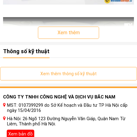
Xem thêm
Thông số kỹ thuật
Xem thêm thông số kỹ thuật
CÔNG TY TNHH CÔNG NGHỆ VÀ DỊCH VỤ BẮC NAM
MST: 0107399299 do Sở Kế hoạch và Đầu tư TP Hà Nội cấp
Có nên gắn Màn Hình Ô tô Nakamichi
ngày 15/04/2016
Nam5730 Âm Thanh Hires, DSD, DTS
Hà Nội: 26 Ngõ 123 Đường Nguyễn Văn Giáp, Quận Nam Từ
cho xe Ford Explorer
hay không?
Liêm, Thành phố Hà Nội.
Xem bản đồ