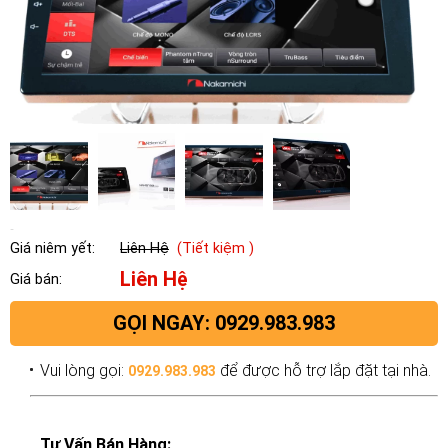
Giá niêm yết:
Liên Hệ
(Tiết kiệm )
Liên Hệ
Giá bán:
GỌI NGAY: 0929.983.983
Vui lòng gọi:
để được hỗ trợ lắp đặt tại nhà.
0929.983.983
Tư Vấn Bán Hàng: