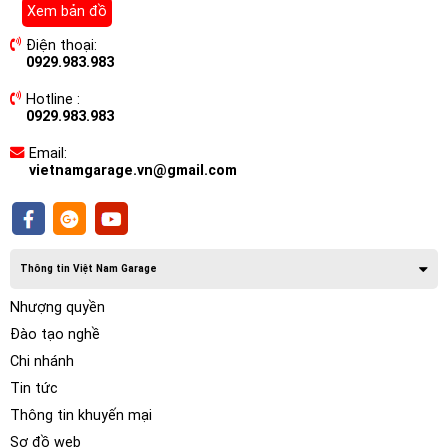
như SACD mà không cần máy nghe nhạc bên ngoài, giảm
Xem bản đồ
sự phiền phức và rắc rối của dây cáp bổ sung!
Điện thoại:
0929.983.983
Hotline :
0929.983.983
Email:
vietnamgarage.vn@gmail.com
Thông tin Việt Nam Garage
Nhượng quyền
Đào tạo nghề
Chi nhánh
Thông số kỹ thuật
Màn hình Android Nakamichi
Tin tức
NAM 5730
Thông tin khuyến mại
Màn hình ĐỘ PHÂN GIẢI FHD
Sơ đồ web