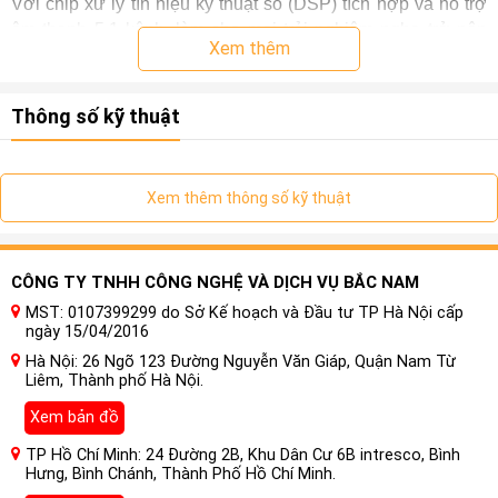
Với chip xử lý tín hiệu kỹ thuật số (DSP) tích hợp và hỗ trợ
âm thanh 5.1 kênh, làm cho mọi trải nghiệm nghe trở nên
Xem thêm
đặc biệt và được tùy chỉnh theo sở thích của bạn bằng các
công cụ xử lý độ trễ thời gian, cài sẵn và chỉnh âm mạnh
mẽ.
Thông số kỹ thuật
Xem thêm thông số kỹ thuật
CÔNG TY TNHH CÔNG NGHỆ VÀ DỊCH VỤ BẮC NAM
MST: 0107399299 do Sở Kế hoạch và Đầu tư TP Hà Nội cấp
ngày 15/04/2016
Hà Nội: 26 Ngõ 123 Đường Nguyễn Văn Giáp, Quận Nam Từ
Liêm, Thành phố Hà Nội.
Xem bản đồ
TP Hồ Chí Minh: 24 Đường 2B, Khu Dân Cư 6B intresco, Bình
Hưng, Bình Chánh, Thành Phố Hồ Chí Minh.
Hỗ trợ DSD cho phép bạn thưởng thức chất lượng âm nhạc