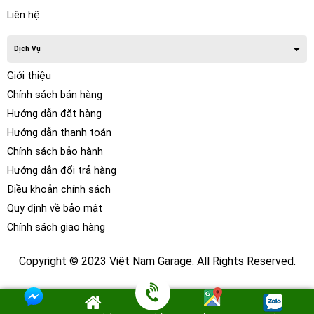
Độ sáng 500 nit
Liên hệ
Giao diện hiện đại
Dịch Vụ
Siêu mượt
Giới thiệu
Chip 8 nhân SnapDragon ( USA ) Ram 4G
Chính sách bán hàng
Bộ nhớ 64G
Hướng dẫn đặt hàng
Âm thanh Hi-RES
Hướng dẫn thanh toán
Dolby Digital với các thiết lập sẵn cùng các tùy chỉnh độc
Chính sách bảo hành
quyền của hãng
Hướng dẫn đổi trả hàng
Điều khoản chính sách
Công suất đầu ra âm thanh 50W*4 kênh
Quy định về bảo mật
Hỗ trợ suất âm thanh cổng quang Optical
Chính sách giao hàng
Hỗ trợ HDMI
Khe sim 4G – LTE
Copyright © 2023 Việt Nam Garage. All Rights Reserved.
Bluetooth 4.0 + EDR