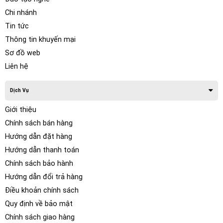
mềm thông minh cung cấp nhiều tiện ích bản đồ cập nhật
Chi nhánh
liên tục định kỳ 3 tháng, dẫn đường bằng giọng nói, dẫn
Tin tức
đường qua nhiều điểm trung gian, tìm điểm đến, hiển thị
Thông tin khuyến mại
giao diện bản đồ 3D, ảnh thực tế tại giao lộ, cảnh báo giới
Sơ đồ web
hạn tốc độ, cảnh báo chệch làn đường, cảnh báo biển báo
giao thông…
Liên hệ
Dịch Vụ
Giới thiệu
Chính sách bán hàng
Hướng dẫn đặt hàng
Hướng dẫn thanh toán
Chính sách bảo hành
Hướng dẫn đổi trả hàng
Điều khoản chính sách
Quy định về bảo mật
Chính sách giao hàng