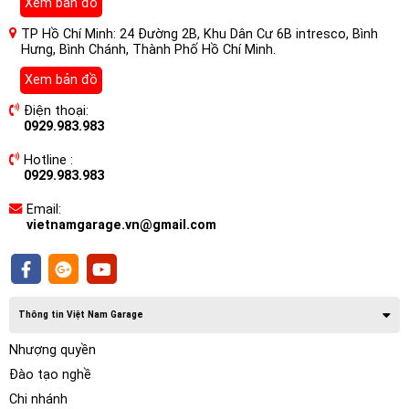
Xem bản đồ
TP Hồ Chí Minh: 24 Đường 2B, Khu Dân Cư 6B intresco, Bình
Hưng, Bình Chánh, Thành Phố Hồ Chí Minh.
Xem bản đồ
Điện thoại:
0929.983.983
Hotline :
0929.983.983
Email:
vietnamgarage.vn@gmail.com
Âm nhạc chính là một trong những yếu tố, không thể thiếu
để xóa đi sự căng thẳng mệt mỏi của người lái xe. Góp
phần giúp hành trình lái xe trở nên thú vị và bớt nhàm chán
hơn. Vì vậy, nhiều khách hàng hiện nay, đều chú trọng đến
Thông tin Việt Nam Garage
việc độ loa, độ âm thanh xe hơi hơn trước đây.
Nhượng quyền
Đào tạo nghề
Chi nhánh