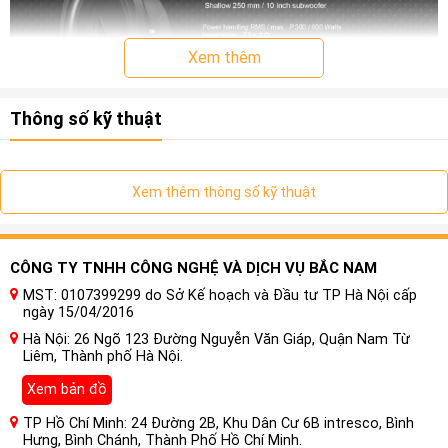
Xem thêm
Thông số kỹ thuật
Xem thêm thông số kỹ thuật
CÔNG TY TNHH CÔNG NGHỆ VÀ DỊCH VỤ BẮC NAM
MST: 0107399299 do Sở Kế hoạch và Đầu tư TP Hà Nội cấp
ngày 15/04/2016
Hà Nội: 26 Ngõ 123 Đường Nguyễn Văn Giáp, Quận Nam Từ
Liêm, Thành phố Hà Nội.
Xem bản đồ
Kích thước phẳng – âm trầm sâu
TP Hồ Chí Minh: 24 Đường 2B, Khu Dân Cư 6B intresco, Bình
Với loa siêu trầm
HELIX IK S
nông, việc hiện thực hóa các
Hưng, Bình Chánh, Thành Phố Hồ Chí Minh.