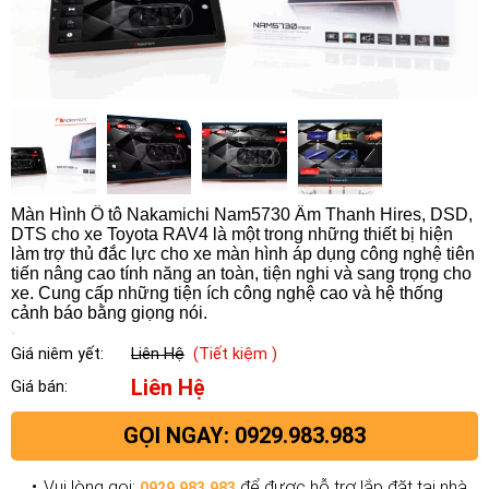
Màn Hình Ô tô Nakamichi Nam5730 Âm Thanh Hires, DSD,
DTS cho xe Toyota RAV4 là một trong những thiết bị hiện
làm trợ thủ đắc lực cho xe màn hình áp dụng công nghệ tiên
tiến nâng cao tính năng an toàn, tiện nghi và sang trọng cho
xe. Cung cấp những tiện ích công nghệ cao và hệ thống
cảnh báo bằng giọng nói.
Giá niêm yết:
Liên Hệ
(Tiết kiệm )
Liên Hệ
Giá bán:
GỌI NGAY: 0929.983.983
Vui lòng gọi:
để được hỗ trợ lắp đặt tại nhà.
0929.983.983