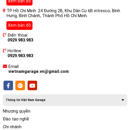
Xem bản đồ
Màn Hình Ô tô Nakamichi Nam5730
TP Hồ Chí Minh: 24 Đường 2B, Khu Dân Cư 6B intresco, Bình
Hưng, Bình Chánh, Thành Phố Hồ Chí Minh.
Âm Thanh Hires, DSD, DTS cho xe
Toyota RAV4 là gì?
Xem bản đồ
Điện thoại:
Màn Hình Ô tô Nakamichi Nam5730 Âm Thanh Hires là màn
0929.983.983
hình DVD android mang thương hiệu Nhật Bản đầu tiên tại
Việt Nam. Màn hình Nakamichi là sản phẩm thuộc hãng
Hotline :
0929.983.983
Nakamichi – Hãng chuyên sản xuất âm thanh hàng đầu
Nhật Bản được thành lập từ năm 1948. Trong hơn 70 xây
Email:
dựng và phát triển, hãng chỉ tập trung vào phát triển ẩm
vietnamgarage.vn@gmail.com
thanh với phương châm “không ngừng phát triển âm
thanh”.
Thông tin Việt Nam Garage
Nhượng quyền
Đào tạo nghề
Chi nhánh