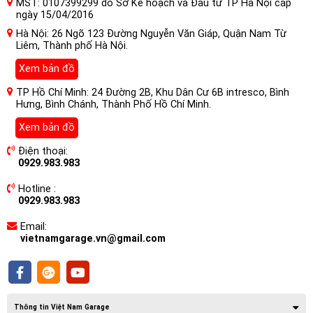
MST: 0107399299 do Sở Kế hoạch và Đầu tư TP Hà Nội cấp
ngày 15/04/2016
Hà Nội: 26 Ngõ 123 Đường Nguyễn Văn Giáp, Quận Nam Từ
Liêm, Thành phố Hà Nội.
Xem bản đồ
TP Hồ Chí Minh: 24 Đường 2B, Khu Dân Cư 6B intresco, Bình
Hưng, Bình Chánh, Thành Phố Hồ Chí Minh.
Nón DPC một mảnh được tối ưu hóa của Morel tạo thành
Xem bản đồ
một mặt phẳng hình học phẳng giúp cải thiện độ phân tán và
Điện thoại:
động lực của âm thanh, tạo ra một bản trình bày âm thanh
0929.983.983
ba chiều chân thực.
Hotline :
0929.983.983
Loa Mid Ô tô Morel Hybrid
MW4
Hệ thống treo của
cải
Email:
thiện chuyển động cơ học và độ ổn định của màng, nhờ đó
vietnamgarage.vn@gmail.com
có mức độ biến dạng rất thấp ở công suất cao và dải động
tần số thấp tốt hơn.
Thông tin Việt Nam Garage