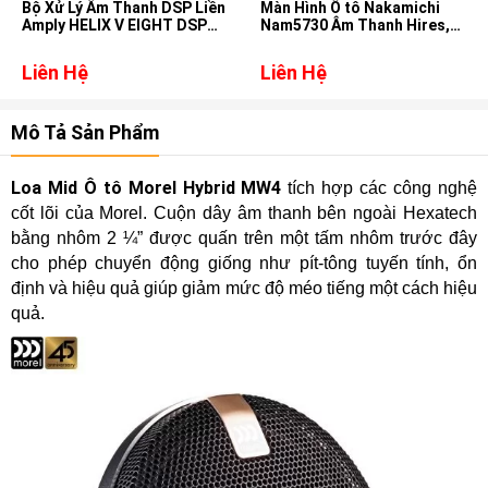
Bộ Xử Lý Âm Thanh DSP Liền
Màn Hình Ô tô Nakamichi
Amply HELIX V EIGHT DSP
Nam5730 Âm Thanh Hires,
MK2
DSD, DTS cho xe Subaru
Forester
Liên Hệ
Liên Hệ
Mô Tả Sản Phẩm
Loa Mid Ô tô Morel Hybrid MW4
tích hợp các công nghệ
cốt lõi của Morel. Cuộn dây âm thanh bên ngoài Hexatech
bằng nhôm 2 ¼” được quấn trên một tấm nhôm trước đây
cho phép chuyển động giống như pít-tông tuyến tính, ổn
định và hiệu quả giúp giảm mức độ méo tiếng một cách hiệu
quả.