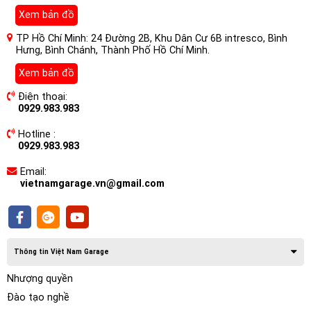
Âm Thanh Hires, DSD, DTS cho xe
Xem bản đồ
Ford tourneo là gì ?
TP Hồ Chí Minh: 24 Đường 2B, Khu Dân Cư 6B intresco, Bình
Màn Hình Ô tô Nakamichi Nam5730 Âm Thanh Hires là màn
Hưng, Bình Chánh, Thành Phố Hồ Chí Minh.
hình DVD android mang thương hiệu Nhật Bản đầu tiên tại
Xem bản đồ
Việt Nam. Màn hình Nakamichi là sản phẩm thuộc hãng
Điện thoại:
Nakamichi – Hãng chuyên sản xuất âm thanh hàng đầu
0929.983.983
Nhật Bản được thành lập từ năm 1948. Trong hơn 70 xây
dựng và phát triển, hãng chỉ tập trung vào phát triển ẩm
Hotline :
thanh với phương châm “không ngừng phát triển âm
0929.983.983
thanh”.
Email:
vietnamgarage.vn@gmail.com
Thông tin Việt Nam Garage
Nhượng quyền
Đào tạo nghề