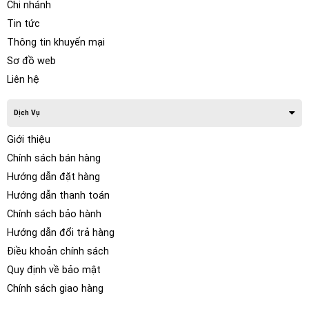
Chi nhánh
Tin tức
Thông tin khuyến mại
Sơ đồ web
Liên hệ
Sự khác biệt của Nakamichi đối với các sản phẩm màn hình
android khác trên thị trường Việt Nam hiện nay nằm ở hệ
thống âm thanh, hình ảnh và chíp xử lý. Điểm hình nhất phải
Dịch Vụ
kể đến hệ thống âm thanh Hi – Res đỉnh cao của
Giới thiệu
Nakamichi. Khi mà hầu hết các màn DVD android hiện nay
Chính sách bán hàng
có công suất đầu ra âm thanh khoảng từ 1 – 1,9V, không thể
khuếch đại chuẩn âm thanh nên công suất bị giảm đi rất
Hướng dẫn đặt hàng
nhiều. Thì Nakamichi ra “cơn địa chấn” về hệ thống âm
Hướng dẫn thanh toán
thanh đỉnh cao trên xe ô tô.
Chính sách bảo hành
Hướng dẫn đổi trả hàng
Điều khoản chính sách
Quy định về bảo mật
Chính sách giao hàng