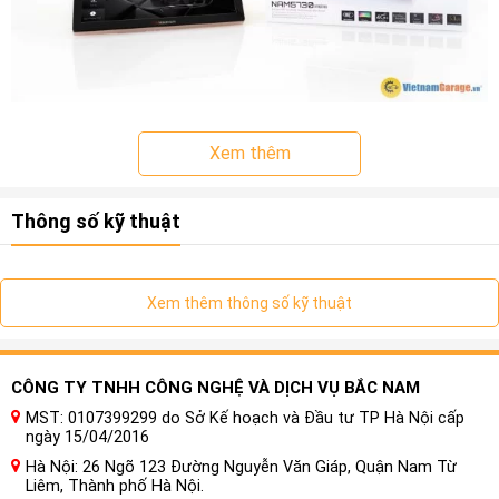
Xem thêm
Thông số kỹ thuật
Xem thêm thông số kỹ thuật
CÔNG TY TNHH CÔNG NGHỆ VÀ DỊCH VỤ BẮC NAM
MST: 0107399299 do Sở Kế hoạch và Đầu tư TP Hà Nội cấp
ngày 15/04/2016
Hà Nội: 26 Ngõ 123 Đường Nguyễn Văn Giáp, Quận Nam Từ
Màn Hình Ô tô Nakamichi Nam5730
Liêm, Thành phố Hà Nội.